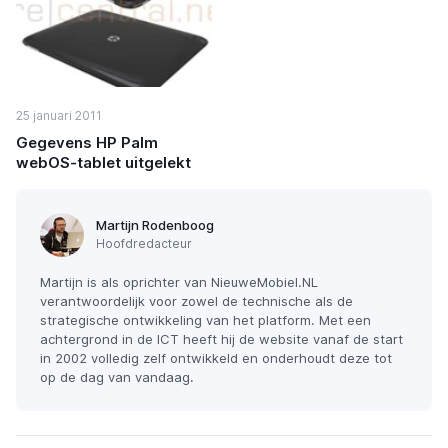
25 januari 2011
Gegevens HP Palm
webOS-tablet uitgelekt
Martijn Rodenboog
Hoofdredacteur
Martijn is als oprichter van NieuweMobiel.NL
verantwoordelijk voor zowel de technische als de
strategische ontwikkeling van het platform. Met een
achtergrond in de ICT heeft hij de website vanaf de start
in 2002 volledig zelf ontwikkeld en onderhoudt deze tot
op de dag van vandaag.