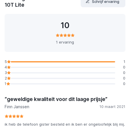
Schrijf ervaring
10T Lite
10
1 ervaring
5
1
4
0
3
0
2
0
1
0
“geweldige kwaliteit voor dit laage prijsje”
Finn Janssen
10 maart 2021
ik heb de telefoon gister besteld en ik ben er ongeloofelijk blij mij.