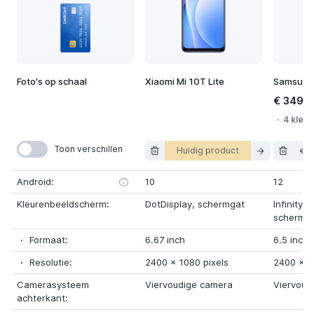
Foto's op schaal
Xiaomi Mi 10T Lite
Samsung
€ 349,
4 kleur
Toon verschillen
Huidig product
Android:
10
12
Kleurenbeeldscherm:
DotDisplay
, schermgat
Infinity-
schermg
Formaat:
6.67 inch
6.5 inch
Resolutie:
2400
x
1080 pixels
2400
x
1
Camerasysteem
Viervoudige camera
Viervoud
achterkant: