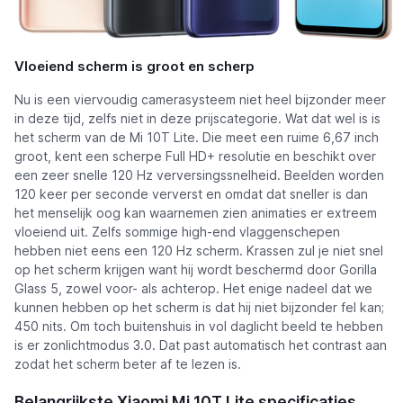
Vloeiend scherm is groot en scherp
Nu is een viervoudig camerasysteem niet heel bijzonder meer
in deze tijd, zelfs niet in deze prijscategorie. Wat dat wel is is
het scherm van de Mi 10T Lite. Die meet een ruime 6,67 inch
groot, kent een scherpe Full HD+ resolutie en beschikt over
een zeer snelle 120 Hz verversingssnelheid. Beelden worden
120 keer per seconde ververst en omdat dat sneller is dan
het menselijk oog kan waarnemen zien animaties er extreem
vloeiend uit. Zelfs sommige high-end vlaggenschepen
hebben niet eens een 120 Hz scherm. Krassen zul je niet snel
op het scherm krijgen want hij wordt beschermd door Gorilla
Glass 5, zowel voor- als achterop. Het enige nadeel dat we
kunnen hebben op het scherm is dat hij niet bijzonder fel kan;
450 nits. Om toch buitenshuis in vol daglicht beeld te hebben
is er zonlichtmodus 3.0. Dat past automatisch het contrast aan
zodat het scherm beter af te lezen is.
Belangrijkste Xiaomi Mi 10T Lite specificaties