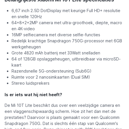
6,67 inch 2.5D DotDisplay met keurige Full HD+ resolutie
en snelle 120Hz
64+8+2+2MP camera met ultra-groothoek, diepte, macro
en 4K-video
16MP selfiecamera met diverse selfie-functies
Redelijk krachtige Snapdragon 750G-processor met 6GB
werkgeheugen
Grote 4820 mAh batterij met 33Watt snelladen
64 of 128GB opslaggeheugen, uitbreidbaar via microSD-
kaart
Razendsnelle 5G-ondersteuning (Sub6G)
Ruimte voor 2 nanosimkaarten (Dual SIM)
Stereo luidsprekers
Is er iets wat hij niet heeft?
De Mi 10T Lite beschikt dus over een veelzijdige camera en
een vlaggenschipwaardig scherm. Hoe zit het dan met de
prestaties? Daarvoor is plaats gemaakt voor een Qualcomm
Snapdragon 750G. Dat is slechts één stap van Qualcomm's