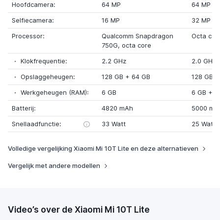
Hoofdcamera:
64 MP
64 MP
Selfiecamera:
16 MP
32 MP
Processor:
Qualcomm Snapdragon
Octa cor
750G
, octa core
Klokfrequentie:
2.2 GHz
2.0 GHz
Opslaggeheugen:
128 GB
+
64 GB
128 GB
Werkgeheugen (RAM):
6 GB
6 GB
+
8
Batterij:
4820 mAh
5000 mA
Snellaadfunctie:
33 Watt
25 Watt
Volledige vergelijking Xiaomi Mi 10T Lite en deze alternatieven
Vergelijk met andere modellen
Video’s over de Xiaomi Mi 10T Lite