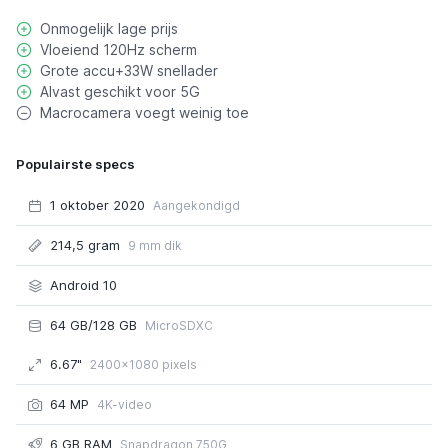
Onmogelijk lage prijs
Vloeiend 120Hz scherm
Grote accu+33W snellader
Alvast geschikt voor 5G
Macrocamera voegt weinig toe
Populairste specs
1 oktober 2020
Aangekondigd
214,5 gram
9 mm dik
Android 10
64 GB/128 GB
MicroSDXC
6.67"
2400x1080 pixels
64 MP
4K-video
6 GB RAM
Snapdragon 750G