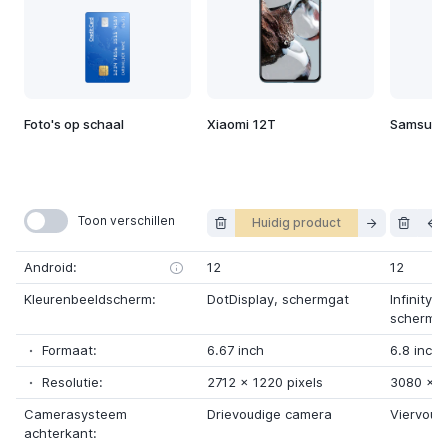
Foto's op schaal
Xiaomi 12T
Samsung 
Toon verschillen
Huidig product
Android:
12
12
Kleurenbeeldscherm:
DotDisplay
, schermgat
Infinity-
schermg
Formaat:
6.67 inch
6.8 inch
Resolutie:
2712
x
1220 pixels
3080
x
1
Camerasysteem
Drievoudige camera
Viervoud
achterkant: