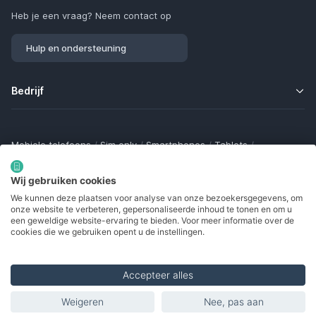
Heb je een vraag? Neem contact op
Hulp en ondersteuning
Bedrijf
Mobiele telefoons
/
Sim only
/
Smartphones
/
Tablets
/
Smartwatches
/
Fitness trackers
/
Draadloze oordopjes
/
Bluetooth trackers
/
Opladers
/
Powerbanks
/
MiFi routers
Wij gebruiken cookies
Samsung Galaxy
/
Apple iPhone
/
Klaptelefoons
/
We kunnen deze plaatsen voor analyse van onze bezoekersgegevens, om
Gamingtelefoons
/
Foldables
/
Robuuste telefoons
/
onze website te verbeteren, gepersonaliseerde inhoud te tonen en om u
Seniorentelefoons
/
Waterdichte telefoons
/
Refurbished
een geweldige website-ervaring te bieden. Voor meer informatie over de
cookies die we gebruiken opent u de instellingen.
Accepteer alles
Made with
in Europe
Weigeren
Nee, pas aan
© 2002 - 2026. Alle rechten voorbehouden