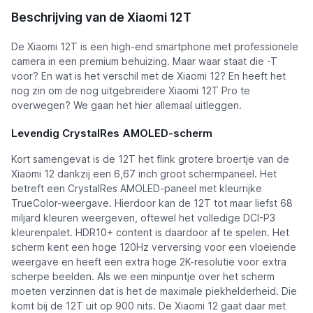
Xiaomi 12T
Beschrijving van de Xiaomi 12T
De Xiaomi 12T is een high-end smartphone met professionele
camera in een premium behuizing. Maar waar staat die -T
voor? En wat is het verschil met de Xiaomi 12? En heeft het
nog zin om de nog uitgebreidere Xiaomi 12T Pro te
overwegen? We gaan het hier allemaal uitleggen.
Levendig CrystalRes AMOLED-scherm
Kort samengevat is de 12T het flink grotere broertje van de
Xiaomi 12 dankzij een 6,67 inch groot schermpaneel. Het
betreft een CrystalRes AMOLED-paneel met kleurrijke
TrueColor-weergave. Hierdoor kan de 12T tot maar liefst 68
miljard kleuren weergeven, oftewel het volledige DCI-P3
kleurenpalet. HDR10+ content is daardoor af te spelen. Het
scherm kent een hoge 120Hz verversing voor een vloeiende
weergave en heeft een extra hoge 2K-resolutie voor extra
scherpe beelden. Als we een minpuntje over het scherm
moeten verzinnen dat is het de maximale piekhelderheid. Die
komt bij de 12T uit op 900 nits. De Xiaomi 12 gaat daar met