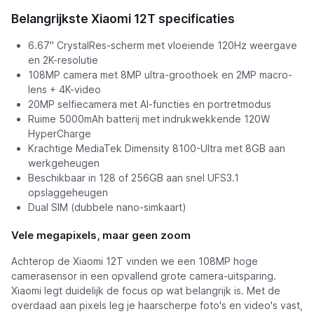
Belangrijkste Xiaomi 12T specificaties
6.67" CrystalRes-scherm met vloeiende 120Hz weergave
en 2K-resolutie
108MP camera met 8MP ultra-groothoek en 2MP macro-
lens + 4K-video
20MP selfiecamera met AI-functies en portretmodus
Ruime 5000mAh batterij met indrukwekkende 120W
HyperCharge
Krachtige MediaTek Dimensity 8100-Ultra met 8GB aan
werkgeheugen
Beschikbaar in 128 of 256GB aan snel UFS3.1
opslaggeheugen
Dual SIM (dubbele nano-simkaart)
Vele megapixels, maar geen zoom
Achterop de Xiaomi 12T vinden we een 108MP hoge
camerasensor in een opvallend grote camera-uitsparing.
Xiaomi legt duidelijk de focus op wat belangrijk is. Met de
overdaad aan pixels leg je haarscherpe foto's en video's vast,