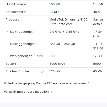
Hoofdcamera:
108 MP
108 MP
Selfiecamera:
20 MP
40 MP
Processor:
MediaTek Dimensity 8100
Samsung
Ultra
, octa core
octa cor
Klokfrequentie:
2.0 GHz
+
2.85 GHz
1.7 GHz
GHz
Opslaggeheugen:
128 GB +
256 GB
1 TB
+ 1
512 GB
Werkgeheugen (RAM):
8 GB
12 GB
+
Batterij:
5000 mAh
5000 mA
Snellaadfunctie:
120 Watt
45 Watt
Volledige vergelijking Xiaomi 12T en deze alternatieven
Vergelijk met andere modellen