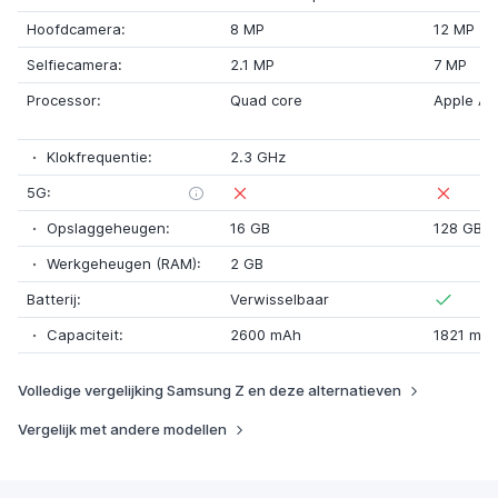
Hoofdcamera:
8 MP
12 MP
Selfiecamera:
2.1 MP
7 MP
Processor:
Quad core
Apple A1
Klokfrequentie:
2.3 GHz
5G:
Opslaggeheugen:
16 GB
128 GB
Werkgeheugen (RAM):
2 GB
Batterij:
Verwisselbaar
Capaciteit:
2600 mAh
1821 mA
Volledige vergelijking Samsung Z en deze alternatieven
Vergelijk met andere modellen