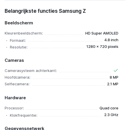
Samsung Z
Belangrijkste functies Samsung Z
Beeldscherm
Kleurenbeeldscherm:
HD Super AMOLED
4.8 inch
Formaat:
1280 x 720 pixels
Resolutie:
Cameras
Camerasysteem achterkant:
Hoofdcamera:
8 MP
Selfiecamera:
2.1 MP
Hardware
Processor:
Quad core
2.3 GHz
Klokfrequentie:
Gegevensnetwerk