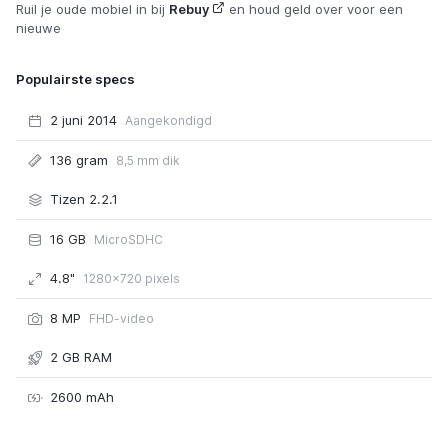
Ruil je oude mobiel in bij
Rebuy
en houd geld over voor een
nieuwe
Populairste specs
2 juni 2014
Aangekondigd
136 gram
8,5 mm dik
Tizen 2.2.1
16 GB
MicroSDHC
4.8"
1280x720 pixels
8 MP
FHD-video
2 GB RAM
2600 mAh