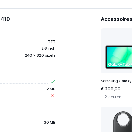
3410
Accessoires
TFT
2.6 inch
240 x 320 pixels
€ 209,00
2 MP
2 kleuren
30 MB