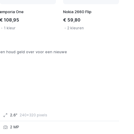
emporia One
Nokia 2660 Flip
€ 108,95
€ 59,80
1 kleur
2 kleuren
en houd geld over voor een nieuwe
2.6"
240x320 pixels
2 MP