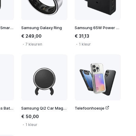
Samsung Galaxy SmartTag 2
Samsung Galaxy Ring
Samsung 65W Power Adapter Trio
€ 249,00
€ 31,13
7 kleuren
1 kleur
Samsung Wireless Battery Pack 10.000 mAh
Samsung Qi2 Car Magnetic Wireless Charger
Telefoonhoesje
€ 50,00
1 kleur