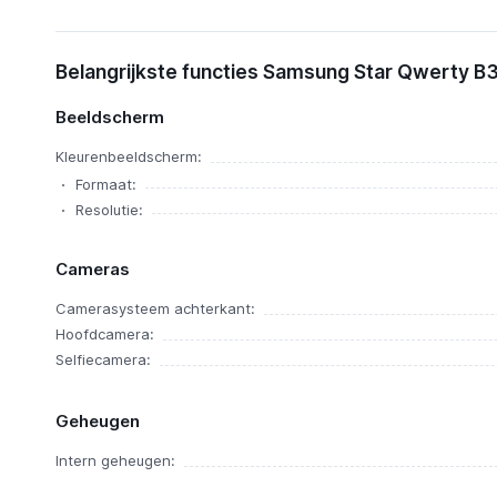
Functies
Belangrijkste functies Samsung Star Qwerty B
Ervaringen
Beeldscherm
Samsung Star Qwerty B3410
Alternatieven
Kleurenbeeldscherm:
Nieuws
Formaat:
Resolutie:
Cameras
Camerasysteem achterkant:
Hoofdcamera:
Selfiecamera:
Geheugen
Intern geheugen: