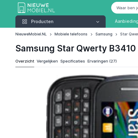
Producten
Aanbiedin
Producten
NieuweMobiel.NL
Mobiele telefoons
Samsung
Star Qwe
Samsung Star Qwerty B3410
Overzicht
Vergelijken
Specificaties
Ervaringen (27)