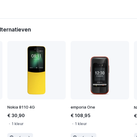
ternatieven
Nokia 8110 4G
emporia One
N
€ 30,90
€ 108,95
€
1 kleur
1 kleur