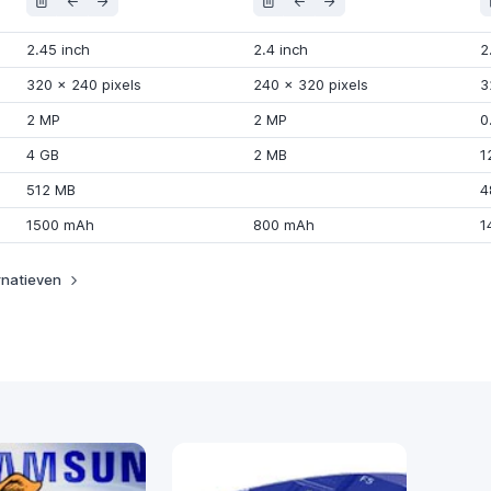
2.45 inch
2.4 inch
2
320
x
240 pixels
240
x
320 pixels
3
2 MP
2 MP
0
4 GB
2 MB
1
512 MB
4
1500 mAh
800 mAh
1
rnatieven