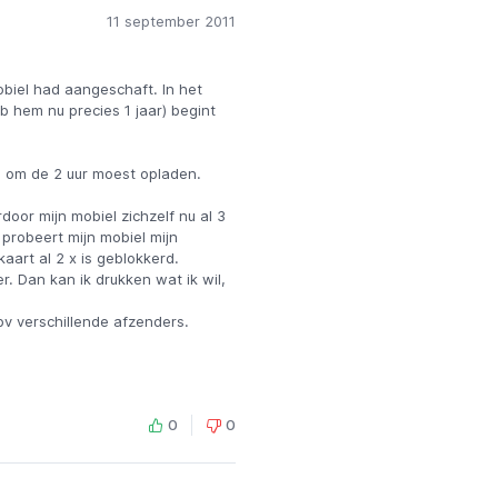
11 september 2011
obiel had aangeschaft. In het
b hem nu precies 1 jaar) begint
m om de 2 uur moest opladen.
door mijn mobiel zichzelf nu al 3
 probeert mijn mobiel mijn
kaart al 2 x is geblokkerd.
. Dan kan ik drukken wat ik wil,
pv verschillende afzenders.
0
0