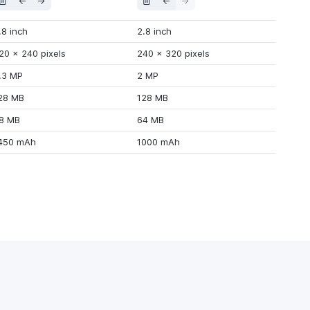
.8 inch
2.8 inch
20
x
240 pixels
240
x
320 pixels
.3 MP
2 MP
28 MB
128 MB
8 MB
64 MB
450 mAh
1000 mAh