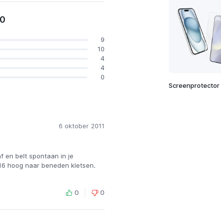
10
9
10
4
4
0
Screenprotector
6 oktober 2011
f en belt spontaan in je
16 hoog naar beneden kletsen.
0
0