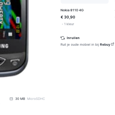
Nokia 8110 4G
€ 30,90
1 kleur
Inruilen
Ruil je oude mobiel in bij
Rebuy
30 MB
MicroSDHC