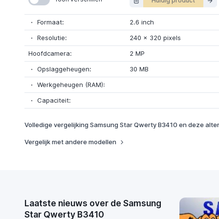
Huidig product
Formaat:
2.6 inch
Resolutie:
240
x
320 pixels
Hoofdcamera:
2 MP
Opslaggeheugen:
30 MB
Werkgeheugen (RAM):
Capaciteit:
Volledige vergelijking Samsung Star Qwerty B3410 en deze alte
Vergelijk met andere modellen
Laatste nieuws over de Samsung
Star Qwerty B3410