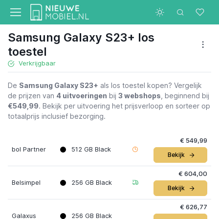
Samsung Galaxy S23+ los
toestel
Verkrijgbaar
De
Samsung Galaxy S23+
als los toestel kopen? Vergelijk
de prijzen van
4 uitvoeringen
bij
3 webshops
, beginnend bij
€549,99
. Bekijk per uitvoering het prijsverloop en sorteer op
totaalprijs inclusief bezorging.
€ 549,99
bol Partner
512 GB Black
Bekijk
€ 604,00
Belsimpel
256 GB Black
Bekijk
€ 626,77
Galaxus
256 GB Black