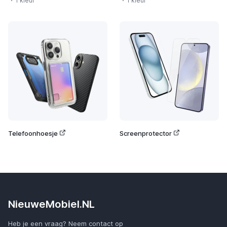
1 kleur
1 kleur
Telefoonhoesje
Screenprotector
NieuweMobiel.NL
Heb je een vraag? Neem contact op