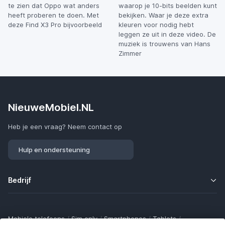
te zien dat Oppo wat anders
waarop je 10-bits beelden kunt
heeft proberen te doen. Met
bekijken. Waar je deze extra
deze Find X3 Pro bijvoorbeeld
kleuren voor nodig hebt
leggen ze uit in deze video. De
muziek is trouwens van Hans
Zimmer
NieuweMobiel.NL
Heb je een vraag? Neem contact op
Hulp en ondersteuning
Bedrijf
Mobiele telefoons
/
Sim only
/
Smartphones
/
Tablets
/