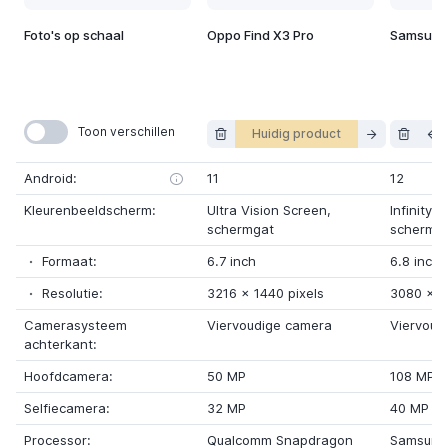
Foto's op schaal
Oppo Find X3 Pro
Samsung 
Toon verschillen
Huidig product
Android:
11
12
Kleurenbeeldscherm:
Ultra Vision Screen
,
Infinity-
schermgat
schermg
Formaat:
6.7 inch
6.8 inch
Resolutie:
3216
x
1440 pixels
3080
x
1
Camerasysteem
Viervoudige camera
Viervoud
achterkant:
Hoofdcamera:
50 MP
108 MP
Selfiecamera:
32 MP
40 MP
Processor:
Qualcomm Snapdragon
Samsung