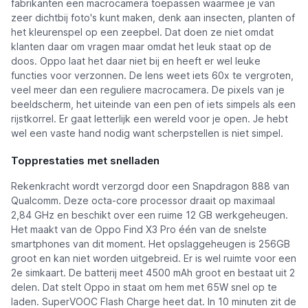
fabrikanten een macrocamera toepassen waarmee je van
zeer dichtbij foto's kunt maken, denk aan insecten, planten of
het kleurenspel op een zeepbel. Dat doen ze niet omdat
klanten daar om vragen maar omdat het leuk staat op de
doos. Oppo laat het daar niet bij en heeft er wel leuke
functies voor verzonnen. De lens weet iets 60x te vergroten,
veel meer dan een reguliere macrocamera. De pixels van je
beeldscherm, het uiteinde van een pen of iets simpels als een
rijstkorrel. Er gaat letterlijk een wereld voor je open. Je hebt
wel een vaste hand nodig want scherpstellen is niet simpel.
Topprestaties met snelladen
Rekenkracht wordt verzorgd door een Snapdragon 888 van
Qualcomm. Deze octa-core processor draait op maximaal
2,84 GHz en beschikt over een ruime 12 GB werkgeheugen.
Het maakt van de Oppo Find X3 Pro één van de snelste
smartphones van dit moment. Het opslaggeheugen is 256GB
groot en kan niet worden uitgebreid. Er is wel ruimte voor een
2e simkaart. De batterij meet 4500 mAh groot en bestaat uit 2
delen. Dat stelt Oppo in staat om hem met 65W snel op te
laden. SuperVOOC Flash Charge heet dat. In 10 minuten zit de