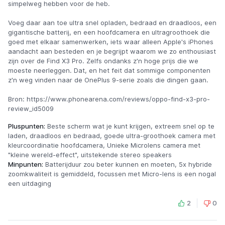
simpelweg hebben voor de heb.
Voeg daar aan toe ultra snel opladen, bedraad en draadloos, een
gigantische batterij, en een hoofdcamera en ultragroothoek die
goed met elkaar samenwerken, iets waar alleen Apple's iPhones
aandacht aan besteden en je begrijpt waarom we zo enthousiast
zijn over de Find X3 Pro. Zelfs ondanks z'n hoge prijs die we
moeste neerleggen. Dat, en het feit dat sommige componenten
z'n weg vinden naar de OnePlus 9-serie zoals die dingen gaan.
Bron: https://www.phonearena.com/reviews/oppo-find-x3-pro-
review_id5009
Pluspunten:
Beste scherm wat je kunt krijgen, extreem snel op te
laden, draadloos en bedraad, goede ultra-groothoek camera met
kleurcoordinatie hoofdcamera, Unieke Microlens camera met
"kleine wereld-effect", uitstekende stereo speakers
Minpunten:
Batterijduur zou beter kunnen en moeten, 5x hybride
zoomkwaliteit is gemiddeld, focussen met Micro-lens is een nogal
een uitdaging
2
0