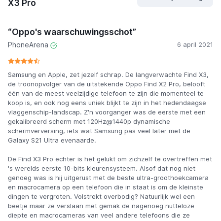
X3 Pro
“Oppo's waarschuwingsschot”
PhoneArena
6 april 2021
Samsung en Apple, zet jezelf schrap. De langverwachte Find X3,
de troonopvolger van de uitstekende Oppo Find X2 Pro, belooft
één van de meest veelzijdige telefoon te zijn die momenteel te
koop is, en ook nog eens uniek blijkt te zijn in het hedendaagse
vlaggenschip-landscap. Z'n voorganger was de eerste met een
gekalibreerd scherm met 120Hz@1440p dynamische
schermverversing, iets wat Samsung pas veel later met de
Galaxy S21 Ultra evenaarde.
De Find X3 Pro echter is het gelukt om zichzelf te overtreffen met
's werelds eerste 10-bits kleurensysteem. Alsof dat nog niet
genoeg was is hij uitgerust met de beste ultra-groothoekcamera
en macrocamera op een telefoon die in staat is om de kleinste
dingen te vergroten. Volstrekt overbodig? Natuurlijk wel een
beetje maar ze verslaan met gemak de nagenoeg nutteloze
diepte en macrocameras van veel andere telefoons die ze