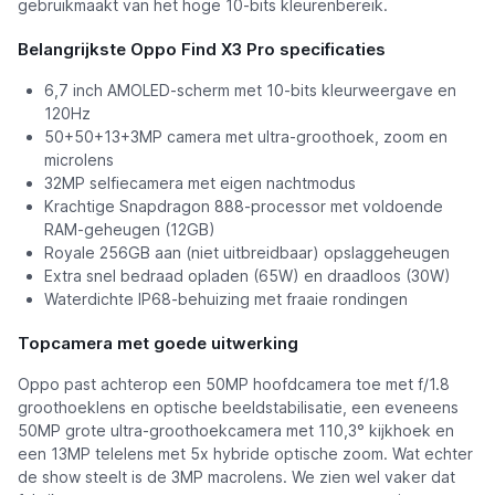
gebruikmaakt van het hoge 10-bits kleurenbereik.
Belangrijkste Oppo Find X3 Pro specificaties
6,7 inch AMOLED-scherm met 10-bits kleurweergave en
120Hz
50+50+13+3MP camera met ultra-groothoek, zoom en
microlens
32MP selfiecamera met eigen nachtmodus
Krachtige Snapdragon 888-processor met voldoende
RAM-geheugen (12GB)
Royale 256GB aan (niet uitbreidbaar) opslaggeheugen
Extra snel bedraad opladen (65W) en draadloos (30W)
Waterdichte IP68-behuizing met fraaie rondingen
Topcamera met goede uitwerking
Oppo past achterop een 50MP hoofdcamera toe met f/1.8
groothoeklens en optische beeldstabilisatie, een eveneens
50MP grote ultra-groothoekcamera met 110,3° kijkhoek en
een 13MP telelens met 5x hybride optische zoom. Wat echter
de show steelt is de 3MP macrolens. We zien wel vaker dat