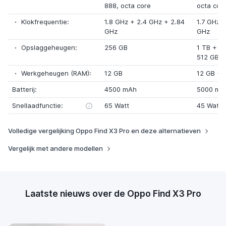
888
, octa core
octa cor
Klokfrequentie:
1.8 GHz
+
2.4 GHz
+
2.84
1.7 GHz
GHz
GHz
Opslaggeheugen:
256 GB
1 TB
+
1
512 GB
Werkgeheugen (RAM):
12 GB
12 GB
+
Batterij:
4500 mAh
5000 mA
Snellaadfunctie:
65 Watt
45 Watt
Volledige vergelijking Oppo Find X3 Pro en deze alternatieven
Vergelijk met andere modellen
Laatste nieuws over de Oppo Find X3 Pro