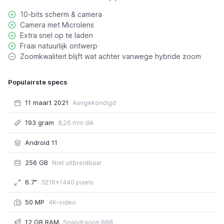
10-bits scherm & camera
Camera met Microlens
Extra snel op te laden
Fraai natuurlijk ontwerp
Zoomkwaliteit blijft wat achter vanwege hybride zoom
Populairste specs
11 maart 2021
Aangekondigd
193 gram
8,26 mm dik
Android 11
256 GB
Niet uitbreidbaar
6.7"
3216x1440 pixels
50 MP
4K-video
12 GB RAM
Snapdragon 888