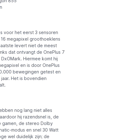
agon 855
n
s voor het eerst 3 sensoren
n 16 megapixel groothoeklens
atste levert niet de meest
anks dat ontvangt de OnePlus 7
n DxOMark. Hiermee komt hij
megapixel en is door OnePlus
300.000 bewegingen getest en
jaar. Het is bovendien
lt.
bben nog lang niet alles
rdoor hij razendsnel is, de
e gamen, de stereo Dolby
natic-modus en snel 30 Watt
e wel duidelijk zijn; de