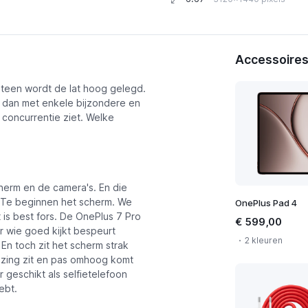
Accessoires 
teen wordt de lat hoog gelegd.
r dan met enkele bijzondere en
jzen
 concurrentie ziet. Welke
cherm en de camera's. En die
Te beginnen het scherm. We
OnePlus Pad 4
at is best fors. De OnePlus 7 Pro
€ 599,00
r wie goed kijkt bespeurt
2 kleuren
En toch zit het scherm strak
izing zit en pas omhoog komt
 geschikt als selfietelefoon
ebt.