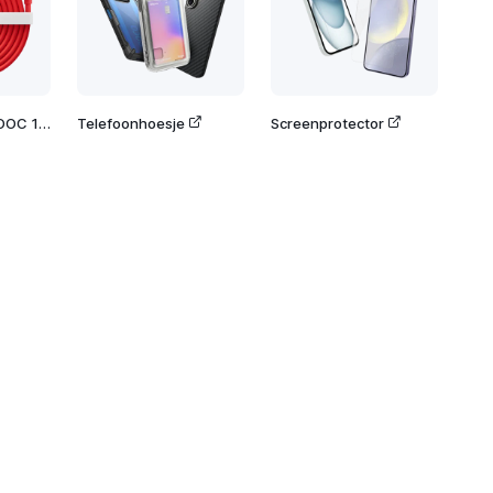
OnePlus SuperVOOC 100W Dual Ports Power Adapter
Telefoonhoesje
Screenprotector