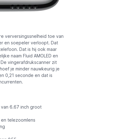
re verversingssnelheid toe van
er en soepeler verloopt. Dat
elefoon. Dat is hij ook maar
elijke naam Fluid AMOLED en
 De vingerafdrukscanner zit
 hoef je minder nauwkeurig je
en 0,21 seconde en dat is
ncurrenten.
van 6.67 inch groot
 en telezoomlens
ing