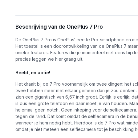
Omschrijving
Beschrijving van de OnePlus 7 Pro
Functies
De OnePlus 7 Pro is OnePlus' eerste Pro-smartphone en me
OnePlus 7 Pro
Alternatieven
Het toestel is een doorontwikkeling van de OnePlus 7 maa
Bekijk pri
€ 549,99
unieke features. Features die je momenteel niet eens bij de
Nieuws
precies leggen we hier graag uit.
Video's
Beeld, en actie!
Het draait bij de 7 Pro voornamelijk om twee dingen; het s
twee hebben meer met elkaar gemeen dan je zou denken. 
zien een gigantisch van 6,67 inch groot. Eerlijk is eerlijk; d
is dus een grote telefoon en daar moet je van houden. Maa
helemaal geen notch. Geen inkeping voor de selfiecamera. 
tegen de rand. Dat komt omdat de selfiecamera in de behu
wanneer je hem nodig hebt. Hierdoor is de 7 Pro wat minder
omdat je niet meteen een selfiecamera tot je beschikking h