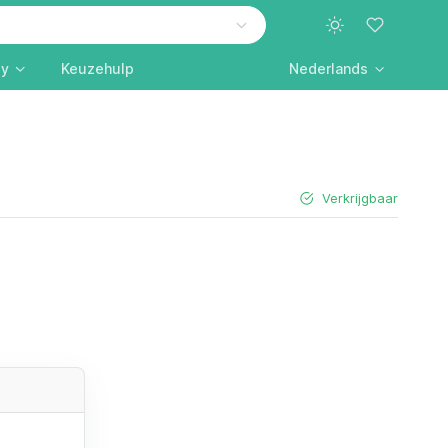
ly
Keuzehulp
Nederlands
Verkrijgbaar