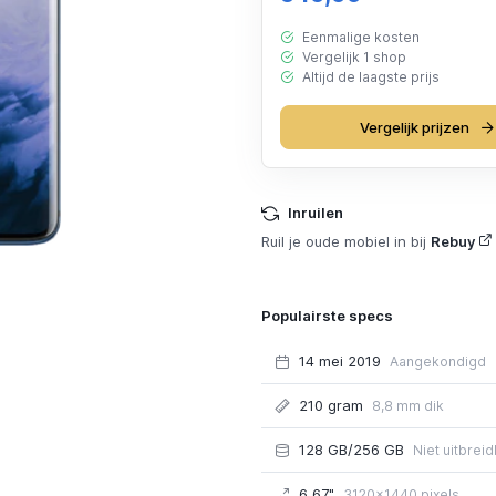
Eenmalige kosten
Vergelijk 1 shop
Altijd de laagste prijs
Vergelijk prijzen
Inruilen
Ruil je oude mobiel in bij
Rebuy
Populairste specs
14 mei 2019
Aangekondigd
210 gram
8,8 mm dik
128 GB/256 GB
Niet uitbrei
6.67"
3120x1440 pixels