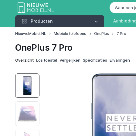
Producten
Aanbiedin
Producten
NieuweMobiel.NL
Mobiele telefoons
OnePlus
7 Pro
OnePlus 7 Pro
Overzicht
Los toestel
Vergelijken
Specificaties
Ervaringen