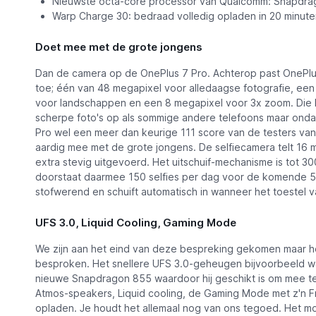
Nieuwste octa-core processor van Qualcomm: Snapdr
Warp Charge 30: bedraad volledig opladen in 20 minute
Doet mee met de grote jongens
Dan de camera op de OnePlus 7 Pro. Achterop past OnePlu
toe; één van 48 megapixel voor alledaagse fotografie, ee
voor landschappen en een 8 megapixel voor 3x zoom. Die la
scherpe foto's op als sommige andere telefoons maar ond
Pro wel een meer dan keurige 111 score van de testers va
aardig mee met de grote jongens. De selfiecamera telt 16 
extra stevig uitgevoerd. Het uitschuif-mechanisme is tot 
doorstaat daarmee 150 selfies per dag voor de komende 5 
stofwerend en schuift automatisch in wanneer het toestel va
UFS 3.0, Liquid Cooling, Gaming Mode
We zijn aan het eind van deze bespreking gekomen maar he
besproken. Het snellere UFS 3.0-geheugen bijvoorbeeld waa
nieuwe Snapdragon 855 waardoor hij geschikt is om mee t
Atmos-speakers, Liquid cooling, de Gaming Mode met z'n F
opladen. Je houdt het allemaal nog van ons tegoed. Het mog