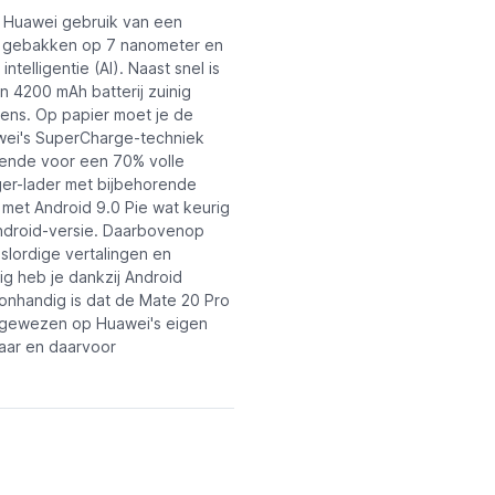
 Huawei gebruik van een
is gebakken op 7 nanometer en
telligentie (AI). Naast snel is
en 4200 mAh batterij zuinig
mens. Op papier moet je de
awei's SuperCharge-techniek
oende voor een 70% volle
ger-lader met bijbehorende
met Android 9.0 Pie wat keurig
Android-versie. Daarbovenop
slordige vertalingen en
ig heb je dankzij Android
onhandig is dat de Mate 20 Pro
ngewezen op Huawei's eigen
baar en daarvoor