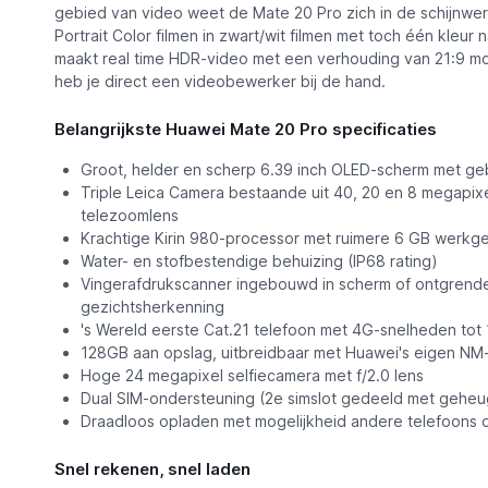
gebied van video weet de Mate 20 Pro zich in de schijnwerp
Portrait Color filmen in zwart/wit filmen met toch één kleu
maakt real time HDR-video met een verhouding van 21:9 mog
heb je direct een videobewerker bij de hand.
Belangrijkste Huawei Mate 20 Pro specificaties
Groot, helder en scherp 6.39 inch OLED-scherm met g
Triple Leica Camera bestaande uit 40, 20 en 8 megapixe
telezoomlens
Krachtige Kirin 980-processor met ruimere 6 GB werk
Water- en stofbestendige behuizing (IP68 rating)
Vingerafdrukscanner ingebouwd in scherm of ontgrende
gezichtsherkenning
's Wereld eerste Cat.21 telefoon met 4G-snelheden tot 1
128GB aan opslag, uitbreidbaar met Huawei's eigen N
Hoge 24 megapixel selfiecamera met f/2.0 lens
Dual SIM-ondersteuning (2e simslot gedeeld met geheu
Draadloos opladen met mogelijkheid andere telefoons 
Snel rekenen, snel laden