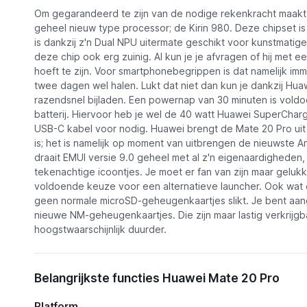
Om gegarandeerd te zijn van de nodige rekenkracht maakt
geheel nieuw type processor; de Kirin 980. Deze chipset 
is dankzij z'n Dual NPU uitermate geschikt voor kunstmatige in
deze chip ook erg zuinig. Al kun je je afvragen of hij met e
hoeft te zijn. Voor smartphonebegrippen is dat namelijk im
twee dagen wel halen. Lukt dat niet dan kun je dankzij Hu
razendsnel bijladen. Een powernap van 30 minuten is vold
batterij. Hiervoor heb je wel de 40 watt Huawei SuperChar
USB-C kabel voor nodig. Huawei brengt de Mate 20 Pro uit 
is; het is namelijk op moment van uitbrengen de nieuwste 
draait EMUI versie 9.0 geheel met al z'n eigenaardigheden, 
tekenachtige icoontjes. Je moet er fan van zijn maar gelukk
voldoende keuze voor een alternatieve launcher. Ook wat 
geen normale microSD-geheugenkaartjes slikt. Je bent aa
nieuwe NM-geheugenkaartjes. Die zijn maar lastig verkrijg
hoogstwaarschijnlijk duurder.
Belangrijkste functies Huawei Mate 20 Pro
Platform