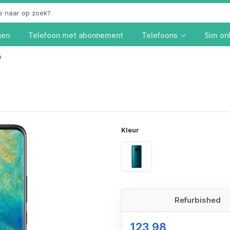
gen
Telefoon met abonnement
Telefoons
Sim on
o
Kleur
Emerald Green
Refurbished
123,98