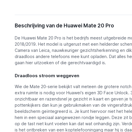
Omschrijving
Beschrijving van de Huawei Mate 20 Pro
Functies
De Huawei Mate 20 Pro is het bedrijfs meest uitgebreide m
Huawei Mate 20 Pro
Beki
Alternatieven
2018/2019. Het model is uitgerust met een helderder scherm
Camera van Leica, nauwkeuriger gezichtsherkenning en dikk
Nieuws
draadloos andere telefoons mee kunt opladen. Dat alles heef
gaan hier uitzoeken of die gerechtvaardigd is.
Draadloos stroom weggeven
Wie de Mate 20-serie bekijkt valt meteen de grotere notc
extra ruimte is nodig voor Huawei's eigen 3D Face Unlock.
onzichtbaar en razendsnel je gezicht in kaart en geven je 
pottenkijkers dan kun je gebruikmaken van de vingerafdruk
beeldscherm geïntegreerd is. Je kunt hiervoor niet het he
hem in een speciaal aangewezen rondje leggen. Deze zit b
op de tast niet kunt voelen kan dat wat onhandig zijn. Ver
is het ontbreken van een koptelefooningang maar hij is daa