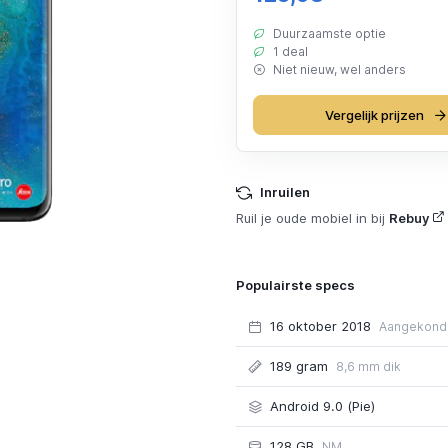
Duurzaamste optie
1 deal
Niet nieuw, wel anders
Vergelijk prijzen
Inruilen
Ruil je oude mobiel in bij
Rebuy
Populairste specs
16 oktober 2018
Aangekond
189 gram
8,6 mm dik
Android 9.0 (Pie)
128 GB
NM