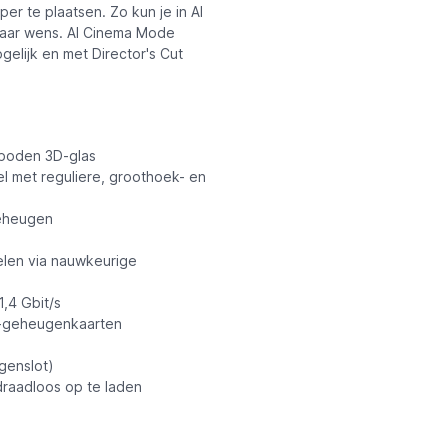
er te plaatsen. Zo kun je in AI
r naar wens. AI Cinema Mode
elijk en met Director's Cut
eboden 3D-glas
l met reguliere, groothoek- en
geheugen
len via nauwkeurige
,4 Gbit/s
M-geheugenkaarten
genslot)
draadloos op te laden