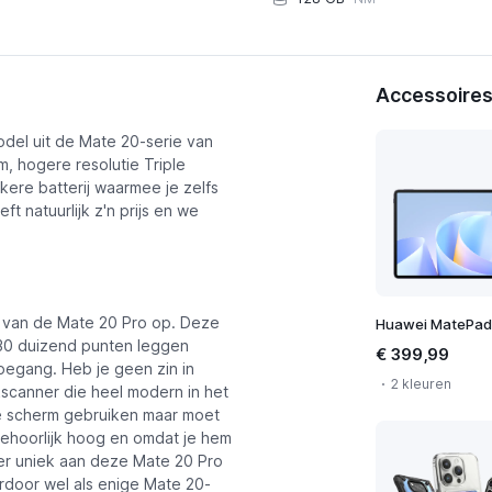
Accessoires
odel uit de Mate 20-serie van
jk prijzen
, hogere resolutie Triple
ere batterij waarmee je zelfs
t natuurlijk z'n prijs en we
h van de Mate 20 Pro op. Deze
 30 duizend punten leggen
€ 399,99
toegang. Heb je geen zin in
2 kleuren
scanner die heel modern in het
le scherm gebruiken maar moet
ehoorlijk hoog en omdat je hem
der uniek aan deze Mate 20 Pro
rdoor wel als enige Mate 20-