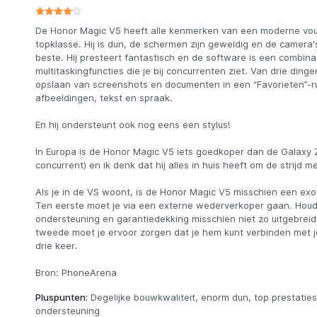
De Honor Magic V5 heeft alle kenmerken van een moderne vo
topklasse. Hij is dun, de schermen zijn geweldig en de camera's 
beste. Hij presteert fantastisch en de software is een combina
multitaskingfuncties die je bij concurrenten ziet. Van drie ding
opslaan van screenshots en documenten in een “Favorieten”-rui
afbeeldingen, tekst en spraak.
En hij ondersteunt ook nog eens een stylus!
In Europa is de Honor Magic V5 iets goedkoper dan de Galaxy Z 
concurrent) en ik denk dat hij alles in huis heeft om de strijd 
Als je in de VS woont, is de Honor Magic V5 misschien een ex
Ten eerste moet je via een externe wederverkoper gaan. Houd
ondersteuning en garantiedekking misschien niet zo uitgebreid 
tweede moet je ervoor zorgen dat je hem kunt verbinden met je
drie keer.
Bron: PhoneArena
Pluspunten:
Degelijke bouwkwaliteit, enorm dun, top prestaties
ondersteuning