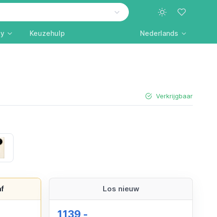
ly
Keuzehulp
Nederlands
Verkrijgbaar
White
f
Los nieuw
1139,-