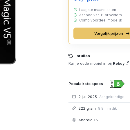
Laagste maandlasten
Aanbod van 11 providers
Combivoordeel mogelijk
Vergelijk prijzen
Inruilen
Ruil je oude mobiel in bij
Rebuy
Populairste specs
2 juli 2025
Aangekondigd
222 gram
8,8 mm dik
Android 15