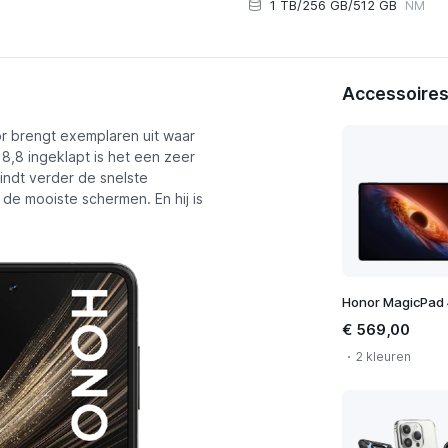
1 TB/256 GB/512 GB
NM
Accessoires
r brengt exemplaren uit waar
Bekijk abonnementen
,8 ingeklapt is het een zeer
indt verder de snelste
e mooiste schermen. En hij is
Honor MagicPad 
€ 569,00
2 kleuren