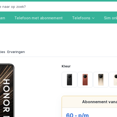
gen
Telefoon met abonnement
Telefoons
Sim on
ties
Ervaringen
Kleur
Black
Brown
Gold
Abonnement vana
60,- p/m