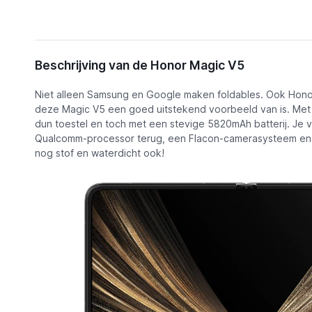
Omschrijving
Beschrijving van de Honor Magic V5
Functies
Honor Magic V5
Niet alleen Samsung en Google maken foldables. Ook Hono
€ 1139,00
of € 60,00 p/m
Alternatieven
deze Magic V5 een goed uitstekend voorbeeld van is. Met 8
dun toestel en toch met een stevige 5820mAh batterij. Je v
Nieuws
Qualcomm-processor terug, een Flacon-camerasysteem en d
nog stof en waterdicht ook!