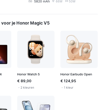
5820 mAh
66W
50W
 voor je Honor Magic V5
4
Honor Watch 5
Honor Earbuds Open
€ 89,00
€ 124,95
2 kleuren
1 kleur