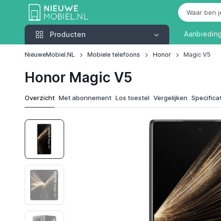
Producten
Aanbiedin
Producten
NieuweMobiel.NL
Mobiele telefoons
Honor
Magic V5
Honor Magic V5
Overzicht
Met abonnement
Los toestel
Vergelijken
Specifica