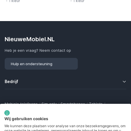
1 kleur
1 kleur
NieuweMobiel.NL
Heb je een vraag? Neem contact op
Hulp en ondersteuning
Bedrijf
Mobiele telefoons
/
Sim only
/
Smartphones
/
Tablets
/
Smartwatches
/
Fitness trackers
/
Draadloze oordopjes
/
Bluetooth trackers
/
Opladers
/
Powerbanks
/
MiFi routers
Wij gebruiken cookies
Samsung Galaxy
/
Apple iPhone
/
Klaptelefoons
/
We kunnen deze plaatsen voor analyse van onze bezoekersgegevens, om
Gamingtelefoons
/
Foldables
/
Robuuste telefoons
/
onze website te verbeteren, gepersonaliseerde inhoud te tonen en om u