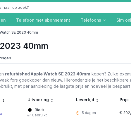
gen
Telefoon met abonnement
Telefoons
Sim on
Watch SE 2023 40mm
E 2023 40mm
ringen
een
refurbished Apple Watch SE 2023 40mm
kopen? Zulke exempl
 vaak fors goedkoper dan nieuw. Hieronder zie je het beschikbare a
bruikt, met per aanbieding de laagste prijs en hoeveel je bespaart
r
Uitvoering
Levertijd
Prijs
Black
€ 202
5 dagen
Gebruikt