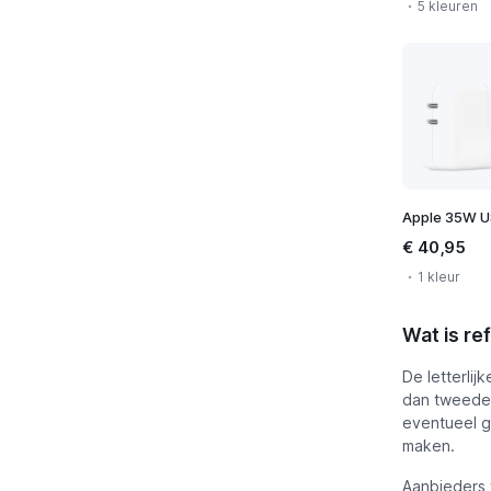
5 kleuren
€ 40,95
1 kleur
Wat is re
De letterlij
dan tweedeh
eventueel g
maken.
Aanbieders 