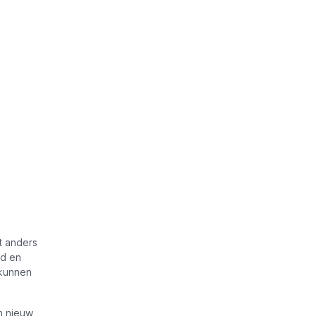
t anders
gd en
 kunnen
n nieuw