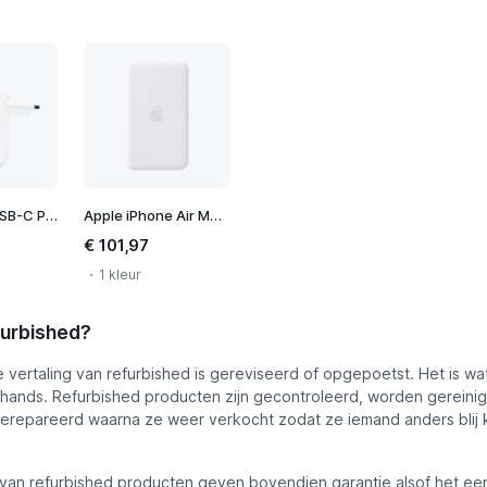
Apple 35W USB-C Power Adapter
Apple iPhone Air MagSafe Battery
€ 101,97
1 kleur
furbished?
ke vertaling van refurbished is gereviseerd of opgepoetst. Het is wa
ands. Refurbished producten zijn gecontroleerd, worden gereini
erepareerd waarna ze weer verkocht zodat ze iemand anders blij
van refurbished producten geven bovendien garantie alsof het ee