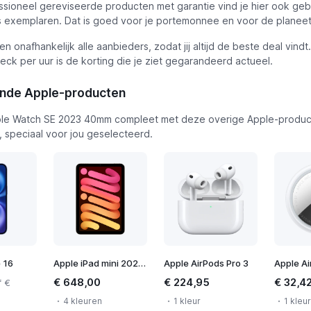
ssioneel gereviseerde producten met garantie vind je hier ook geb
exemplaren. Dat is goed voor je portemonnee en voor de planeet
ken onafhankelijk alle aanbieders, zodat jij altijd de beste deal vindt
eck per uur is de korting die je ziet gegarandeerd actueel.
ende Apple-producten
ple Watch SE 2023 40mm compleet met deze overige Apple-produc
, speciaal voor jou geselecteerd.
 16
Apple iPad mini 2024 WiFi
Apple AirPods Pro 3
Apple Ai
€ 648,00
€ 224,95
€ 32,4
f €
4 kleuren
1 kleur
1 kleur