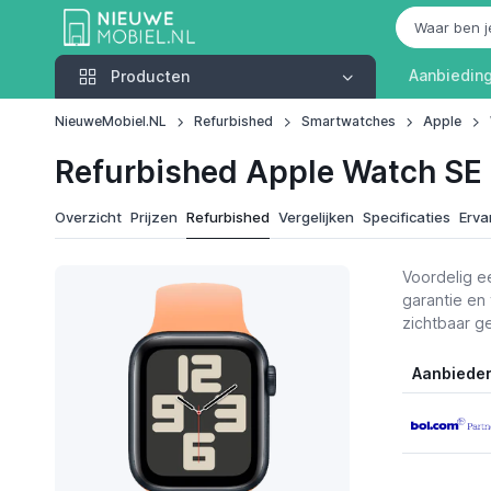
Producten
Aanbiedin
Producten
NieuweMobiel.NL
Refurbished
Smartwatches
Apple
Refurbished Apple Watch S
Overzicht
Prijzen
Refurbished
Vergelijken
Specificaties
Erva
Voordelig 
garantie en
zichtbaar ge
Aanbiede