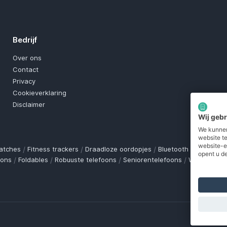
Bedrijf
Over ons
Contact
Privacy
Cookieverklaring
Disclaimer
Wij geb
We kunnen
website t
website-e
atches
/
Fitness trackers
/
Draadloze oordopjes
/
Bluetooth trackers
/
O
opent u de
oons
/
Foldables
/
Robuuste telefoons
/
Seniorentelefoons
/
Waterdichte