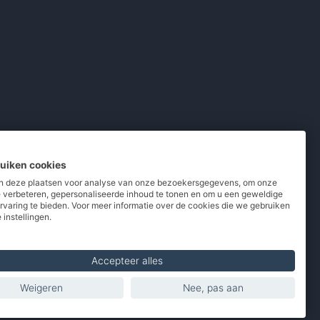
ruiken cookies
 deze plaatsen voor analyse van onze bezoekersgegevens, om onze
e verbeteren, gepersonaliseerde inhoud te tonen en om u een geweldige
rvaring te bieden. Voor meer informatie over de cookies die we gebruiken
pladers
/
Powerbanks
/
MiFi routers
 instellingen.
 telefoons
/
Refurbished
Accepteer alles
Weigeren
Nee, pas aan
Made with
in Europe