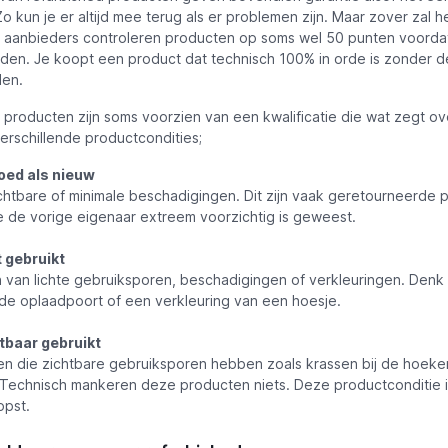
Zo kun je er altijd mee terug als er problemen zijn. Maar zover zal he
aanbieders controleren producten op soms wel 50 punten voordat
den. Je koopt een product dat technisch 100% in orde is zonder d
len.
 producten zijn soms voorzien van een kwalificatie die wat zegt ov
 verschillende productcondities;
goed als nieuw
htbare of minimale beschadigingen. Dit zijn vaak geretourneerde 
de vorige eigenaar extreem voorzichtig is geweest.
t gebruikt
 van lichte gebruiksporen, beschadigingen of verkleuringen. Denk 
e oplaadpoort of een verkleuring van een hoesje.
htbaar gebruikt
n die zichtbare gebruiksporen hebben zoals krassen bij de hoeke
Technisch mankeren deze producten niets. Deze productconditie i
pst.