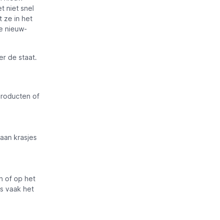
t niet snel
 ze in het
e nieuw-
er de staat.
producten of
aan krasjes
n of op het
s vaak het