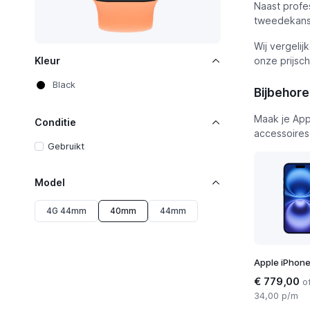
Naast profe
tweedekans 
Wij vergelij
onze prijsch
Kleur
Black
Bijbehor
Maak je Ap
Conditie
accessoires
Gebruikt
Model
4G 44mm
40mm
44mm
Apple iPhone
€ 779,00
o
34,00 p/m