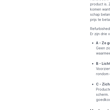
product is. 
komen want 
schap belan
prijs te beta
Refurbished
Er zijn drie
A - Zo 
Geen zic
waarmee 
B - Lich
Voorzien
rondom d
C - Zic
Producte
scherm. 
goedkoo