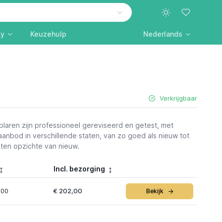
ly
Keuzehulp
Nederlands
Verkrijgbaar
aren zijn professioneel gereviseerd en getest, met
anbod in verschillende staten, van zo goed als nieuw tot
 ten opzichte van nieuw.
Incl. bezorging
,00
€ 202,00
Bekijk