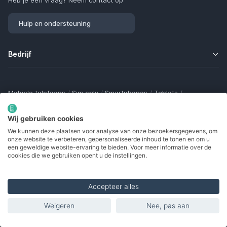
Heb je een vraag? Neem contact op
Hulp en ondersteuning
Bedrijf
Mobiele telefoons
/
Sim only
/
Smartphones
/
Tablets
/
Smartwatches
/
Fitness trackers
/
Draadloze oordopjes
/
Bluetooth trackers
/
Opladers
/
Powerbanks
/
MiFi routers
Wij gebruiken cookies
Samsung Galaxy
/
Apple iPhone
/
Klaptelefoons
/
We kunnen deze plaatsen voor analyse van onze bezoekersgegevens, om
Gamingtelefoons
/
Foldables
/
Robuuste telefoons
/
onze website te verbeteren, gepersonaliseerde inhoud te tonen en om u
Seniorentelefoons
/
Waterdichte telefoons
/
Refurbished
een geweldige website-ervaring te bieden. Voor meer informatie over de
cookies die we gebruiken opent u de instellingen.
Accepteer alles
Made with
in Europe
Weigeren
Nee, pas aan
© 2002 - 2026. Alle rechten voorbehouden